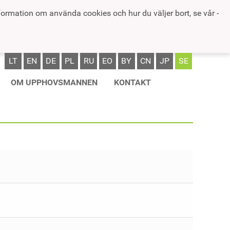
formation om använda cookies och hur du väljer bort, se vår -
LT
EN
DE
PL
RU
EO
BY
CN
JP
SE
OM UPPHOVSMANNEN
KONTAKT