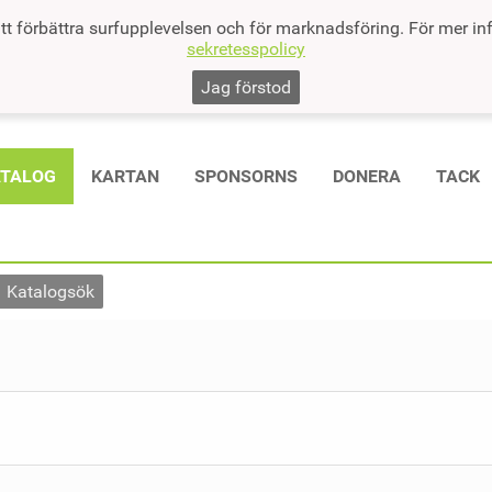
tt förbättra surfupplevelsen och för marknadsföring. För mer in
sekretesspolicy
Jag förstod
ATALOG
KARTAN
SPONSORNS
DONERA
TACK
Katalogsök