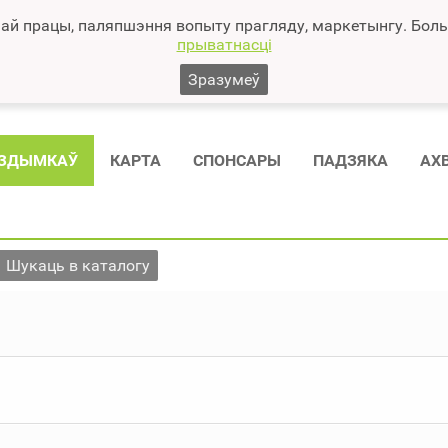
ай працы, паляпшэння вопыту прагляду, маркетынгу. Больш
прыватнасці
Зразумеў
 ЗДЫМКАЎ
КАРТА
СПОНСAРЫ
ПАДЗЯКА
АХ
Шукаць в каталогу