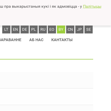
 пра выкарыстаныя кукі і як адмовіцца - у
Палітыцы
LT
EN
DE
PL
RU
EO
BY
CN
JP
SE
ВАРАВАННЕ
АБ НАС
КАНТАКТЫ