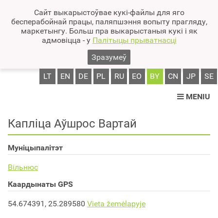
Сайт выкарыстоўвае кукі-файлы для яго
бесперабойнай працы, паляпшэння вопыту прагляду,
маркетынгу. Больш пра выкарыстаныя кукі і як
адмовіцца - у
Палітыцы прыватнасці
Зразумеў
LT
EN
DE
PL
RU
EO
BY
CN
JP
SE
MENIU
Капліца Аўшрос Вартай
Муніцыпалітэт
Вільнюс
Каардынаты GPS
54.674391, 25.289580
Vieta žemėlapyje