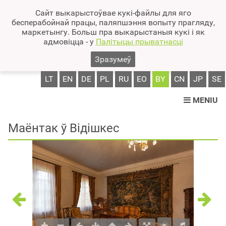
Сайт выкарыстоўвае кукі-файлы для яго
бесперабойнай працы, паляпшэння вопыту прагляду,
маркетынгу. Больш пра выкарыстаныя кукі і як
адмовіцца - у
Палітыцы прыватнасці
Зразумеў
LT
EN
DE
PL
RU
EO
BY
CN
JP
SE
MENIU
Маёнтак ў Відішкес