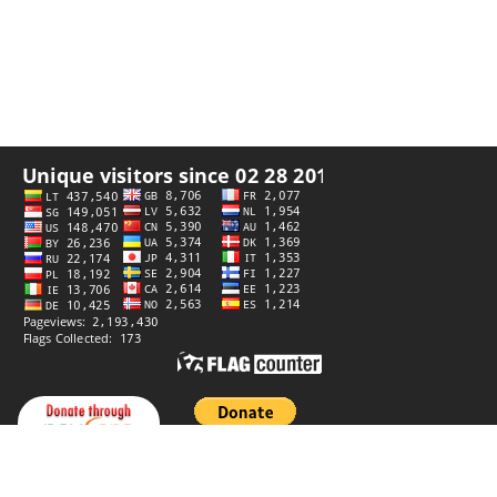
Палітыка прыватнасці