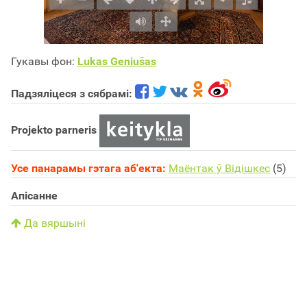
Гукавы фон:
Lukas Geniušas
Падзяліцеся з сябрамі:
Projekto parneris
Усе панарамы гэтага аб'екта:
Маёнтак ў Відішкес
(5)
Апісанне
Да вяршыні