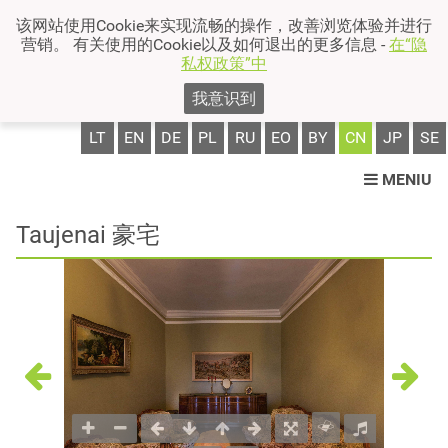
该网站使用Cookie来实现流畅的操作，改善浏览体验并进行
营销。 有关使用的Cookie以及如何退出的更多信息 -
在“隐
私权政策”中
我意识到
LT
EN
DE
PL
RU
EO
BY
CN
JP
SE
MENIU
Taujenai 豪宅