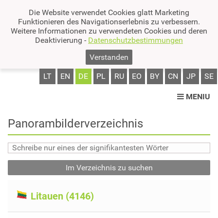
Die Website verwendet Cookies glatt Marketing
Funktionieren des Navigationserlebnis zu verbessern.
Weitere Informationen zu verwendeten Cookies und deren
Deaktivierung -
Datenschutzbestimmungen
Verstanden
LT
EN
DE
PL
RU
EO
BY
CN
JP
SE
MENIU
Panorambilderverzeichnis
Im Verzeichnis zu suchen
Litauen (4146)