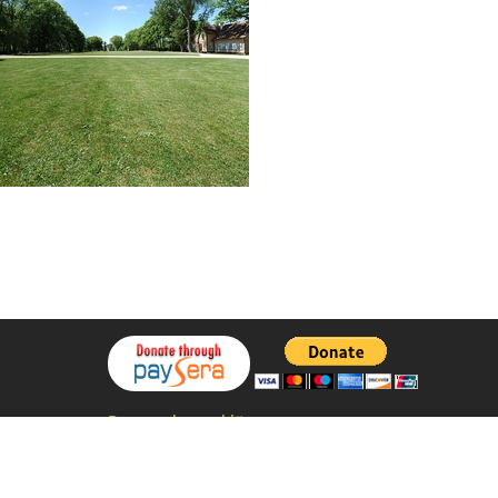
Datenschutzerklärung
Entwickelt von
StiprūsSprendimai