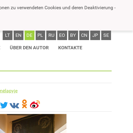
ionen zu verwendeten Cookies und deren Deaktivierung -
LT
EN
DE
PL
RU
EO
BY
CN
JP
SE
E
ÜBER DEN AUTOR
KONTAKTE
mėlapyje