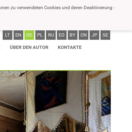
ionen zu verwendeten Cookies und deren Deaktivierung -
LT
EN
DE
PL
RU
EO
BY
CN
JP
SE
E
ÜBER DEN AUTOR
KONTAKTE