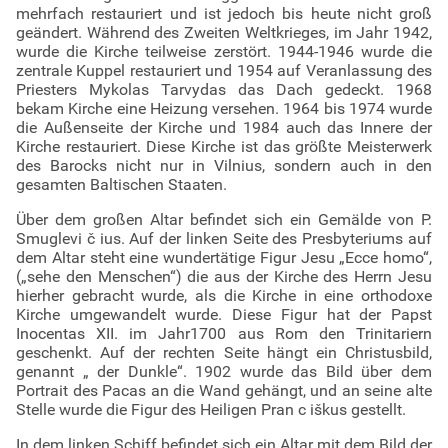
mehrfach restauriert und ist jedoch bis heute nicht groß
geändert. Während des Zweiten Weltkrieges, im Jahr 1942,
wurde die Kirche teilweise zerstört. 1944-1946 wurde die
zentrale Kuppel restauriert und 1954 auf Veranlassung des
Priesters Mykolas Tarvydas das Dach gedeckt. 1968
bekam Kirche eine Heizung versehen. 1964 bis 1974 wurde
die Außenseite der Kirche und 1984 auch das Innere der
Kirche restauriert. Diese Kirche ist das größte Meisterwerk
des Barocks nicht nur in Vilnius, sondern auch in den
gesamten Baltischen Staaten.
Über dem großen Altar befindet sich ein Gemälde von P.
Smuglevi č ius. Auf der linken Seite des Presbyteriums auf
dem Altar steht eine wundertätige Figur Jesu „Ecce homo“,
(„sehe den Menschen“) die aus der Kirche des Herrn Jesu
hierher gebracht wurde, als die Kirche in eine orthodoxe
Kirche umgewandelt wurde. Diese Figur hat der Papst
Inocentas XII. im Jahr1700 aus Rom den Trinitariern
geschenkt. Auf der rechten Seite hängt ein Christusbild,
genannt „ der Dunkle“. 1902 wurde das Bild über dem
Portrait des Pacas an die Wand gehängt, und an seine alte
Stelle wurde die Figur des Heiligen Pran c iškus gestellt.
In dem linken Schiff befindet sich ein Altar mit dem Bild der