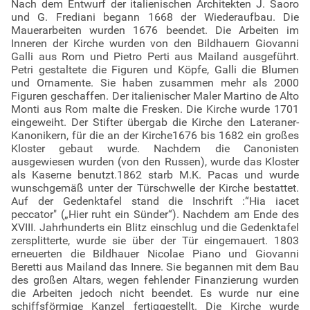
Nach dem Entwurf der italienischen Architekten J. Saoro
und G. Frediani begann 1668 der Wiederaufbau. Die
Mauerarbeiten wurden 1676 beendet. Die Arbeiten im
Inneren der Kirche wurden von den Bildhauern Giovanni
Galli aus Rom und Pietro Perti aus Mailand ausgeführt.
Petri gestaltete die Figuren und Köpfe, Galli die Blumen
und Ornamente. Sie haben zusammen mehr als 2000
Figuren geschaffen. Der italienischer Maler Martino de Alto
Monti aus Rom malte die Fresken. Die Kirche wurde 1701
eingeweiht. Der Stifter übergab die Kirche den Lateraner-
Kanonikern, für die an der Kirche1676 bis 1682 ein großes
Kloster gebaut wurde. Nachdem die Canonisten
ausgewiesen wurden (von den Russen), wurde das Kloster
als Kaserne benutzt.1862 starb M.K. Pacas und wurde
wunschgemäß unter der Türschwelle der Kirche bestattet.
Auf der Gedenktafel stand die Inschrift :“Hia iacet
peccator" („Hier ruht ein Sünder“). Nachdem am Ende des
XVIII. Jahrhunderts ein Blitz einschlug und die Gedenktafel
zersplitterte, wurde sie über der Tür eingemauert. 1803
erneuerten die Bildhauer Nicolae Piano und Giovanni
Beretti aus Mailand das Innere. Sie begannen mit dem Bau
des großen Altars, wegen fehlender Finanzierung wurden
die Arbeiten jedoch nicht beendet. Es wurde nur eine
schiffsförmige Kanzel fertiggestellt. Die Kirche wurde