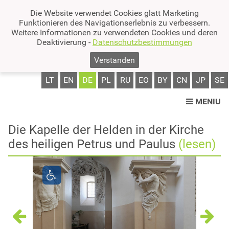
Die Website verwendet Cookies glatt Marketing
Funktionieren des Navigationserlebnis zu verbessern.
Weitere Informationen zu verwendeten Cookies und deren
Deaktivierung -
Datenschutzbestimmungen
Verstanden
LT
EN
DE
PL
RU
EO
BY
CN
JP
SE
MENIU
Die Kapelle der Helden in der Kirche
des heiligen Petrus und Paulus
(lesen)