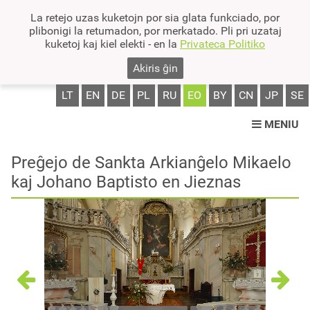
La retejo uzas kuketojn por sia glata funkciado, por
plibonigi la retumadon, por merkatado. Pli pri uzataj
kuketoj kaj kiel elekti - en la
Privateca Politiko
Akiris ĝin
LT
EN
DE
PL
RU
EO
BY
CN
JP
SE
MENIU
Preĝejo de Sankta Arkianĝelo Mikaelo
kaj Johano Baptisto en Jieznas