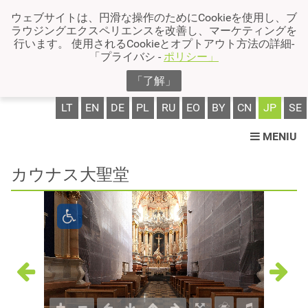
ウェブサイトは、円滑な操作のためにCookieを使用し、ブ
ラウジングエクスペリエンスを改善し、マーケティングを
行います。 使用されるCookieとオプトアウト方法の詳細-
「プライバシ -
ポリシー」
「了解」
LT
EN
DE
PL
RU
EO
BY
CN
JP
SE
MENIU
カウナス大聖堂