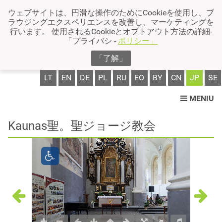
ウェブサイトは、円滑な操作のためにCookieを使用し、ブ
ラウジングエクスペリエンスを改善し、マーケティングを
行います。 使用されるCookieとオプトアウト方法の詳細-
「プライバシ -
ポリシー」
「了解」
LT
EN
DE
PL
RU
EO
BY
CN
JP
SE
MENIU
Kaunas聖。聖ジョージ教会