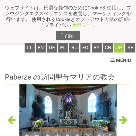
ウェブサイトは、円滑な操作のためにCookieを使用し、ブ
ラウジングエクスペリエンスを改善し、マーケティングを
行います。 使用されるCookieとオプトアウト方法の詳細-
「プライバシ -
ポリシー」
「了解」
LT
EN
DE
PL
RU
EO
BY
CN
JP
SE
MENIU
Paberze の訪問聖母マリアの教会