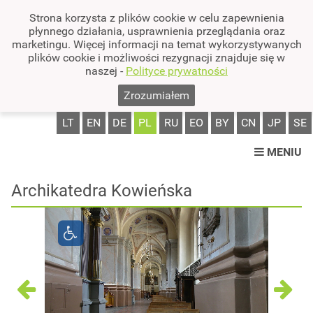
Strona korzysta z plików cookie w celu zapewnienia
płynnego działania, usprawnienia przeglądania oraz
marketingu. Więcej informacji na temat wykorzystywanych
plików cookie i możliwości rezygnacji znajduje się w
naszej -
Polityce prywatności
Zrozumiałem
LT
EN
DE
PL
RU
EO
BY
CN
JP
SE
MENIU
Archikatedra Kowieńska