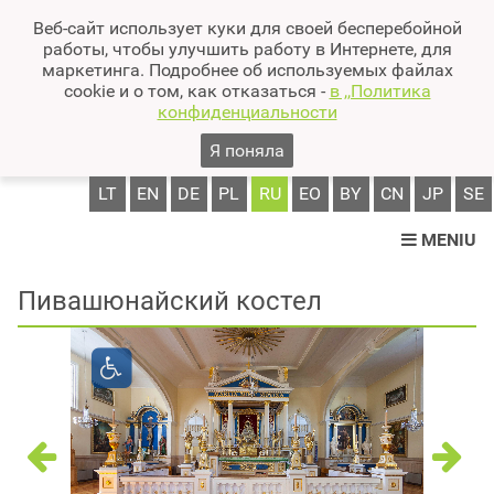
Веб-сайт использует куки для своей бесперебойной
работы, чтобы улучшить работу в Интернете, для
маркетинга. Подробнее об используемых файлах
cookie и о том, как отказаться -
в ,,Политика
конфиденциальности
Я поняла
LT
EN
DE
PL
RU
EO
BY
CN
JP
SE
MENIU
Пивашюнайский костел