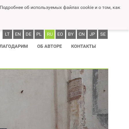
 Подробнее об используемых файлах cookie и о том, как
LT
EN
DE
PL
RU
EO
BY
CN
JP
SE
ЛАГОДАРИМ
ОБ АВТОРЕ
КОНТАКТЫ