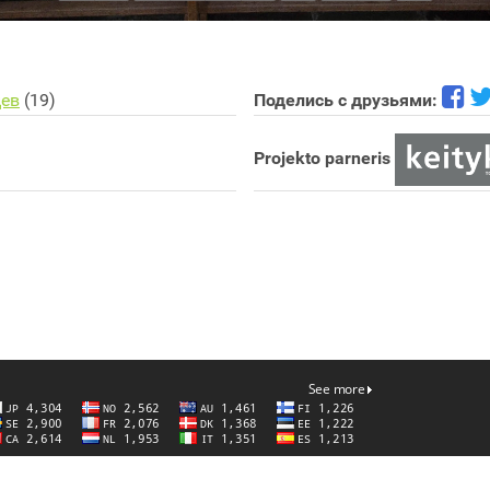
цев
(19)
Поделись с друзьями:
Projekto parneris