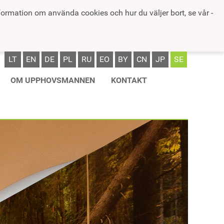
formation om använda cookies och hur du väljer bort, se vår -
LT
EN
DE
PL
RU
EO
BY
CN
JP
SE
OM UPPHOVSMANNEN
KONTAKT