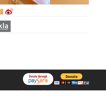
Integritetspolicy
Utvecklad av
StiprūsSprendimai