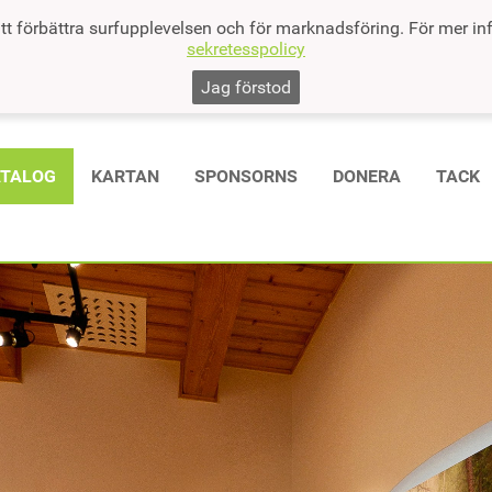
tt förbättra surfupplevelsen och för marknadsföring. För mer in
sekretesspolicy
Jag förstod
ATALOG
KARTAN
SPONSORNS
DONERA
TACK