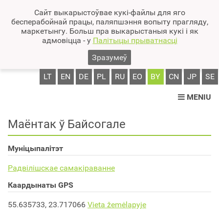
Сайт выкарыстоўвае кукі-файлы для яго
бесперабойнай працы, паляпшэння вопыту прагляду,
маркетынгу. Больш пра выкарыстаныя кукі і як
адмовіцца - у
Палітыцы прыватнасці
Зразумеў
LT
EN
DE
PL
RU
EO
BY
CN
JP
SE
MENIU
Маёнтак ў Байсогале
Муніцыпалітэт
Радвілішскае самакіраванне
Каардынаты GPS
55.635733, 23.717066
Vieta žemėlapyje