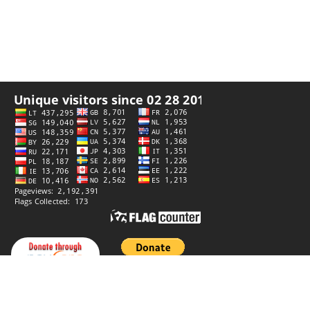
Палітыка прыватнасці