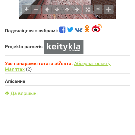
Падзяліцеся з сябрамі:
Projekto parneris
Усе панарамы гэтага аб'екта:
Aбсерваторыя ў
Малятах
(2)
Апісанне
Да вяршыні