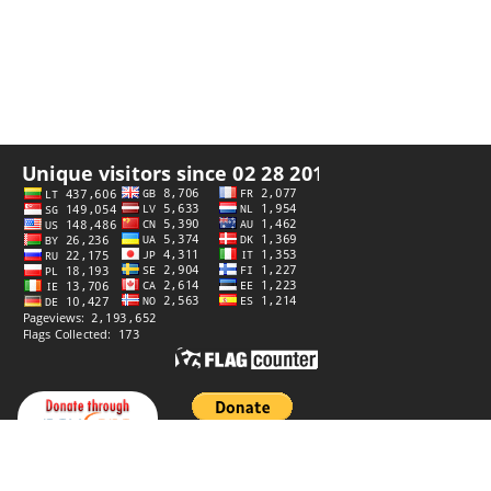
Палітыка прыватнасці