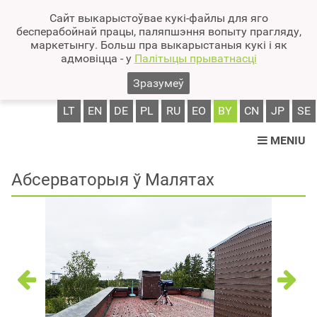
Сайт выкарыстоўвае кукі-файлы для яго
бесперабойнай працы, паляпшэння вопыту прагляду,
маркетынгу. Больш пра выкарыстаныя кукі і як
адмовіцца - у
Палітыцы прыватнасці
Зразумеў
LT
EN
DE
PL
RU
EO
BY
CN
JP
SE
MENIU
Aбсерваторыя ў Малятах