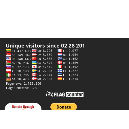
Палітыка прыватнасці