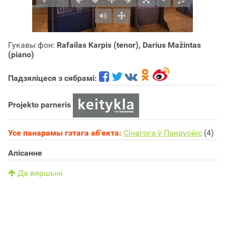
Гукавы фон:
Rafailas Karpis (tenor), Darius Mažintas
(piano)
Падзяліцеся з сябрамі:
Projekto parneris
Усе панарамы гэтага аб'екта:
Сінагога ў Пакруойіс
(4)
Апісанне
Да вяршыні