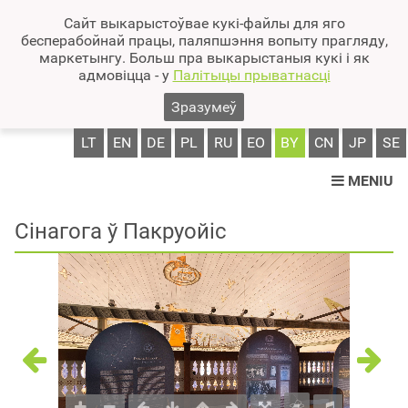
Сайт выкарыстоўвае кукі-файлы для яго
бесперабойнай працы, паляпшэння вопыту прагляду,
маркетынгу. Больш пра выкарыстаныя кукі і як
адмовіцца - у
Палітыцы прыватнасці
Зразумеў
LT
EN
DE
PL
RU
EO
BY
CN
JP
SE
MENIU
Сінагога ў Пакруойіс