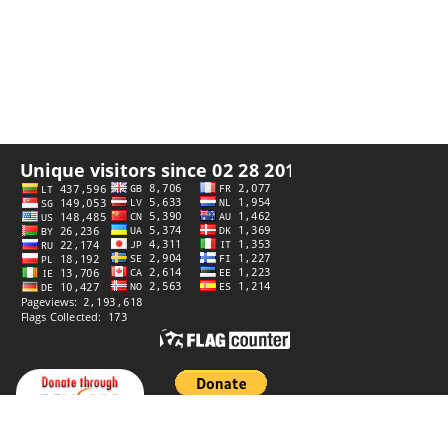
Палітыка прыватнасці