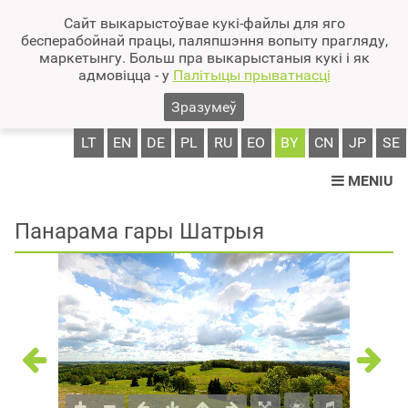
Сайт выкарыстоўвае кукі-файлы для яго
бесперабойнай працы, паляпшэння вопыту прагляду,
маркетынгу. Больш пра выкарыстаныя кукі і як
адмовіцца - у
Палітыцы прыватнасці
Зразумеў
LT
EN
DE
PL
RU
EO
BY
CN
JP
SE
MENIU
Панарама гары Шатрыя