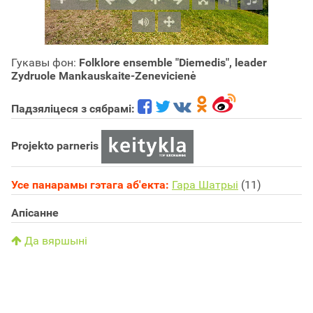
Гукавы фон:
Folklore ensemble "Diemedis", leader
Zydruole Mankauskaite-Zenevicienė
Падзяліцеся з сябрамі:
Projekto parneris
Усе панарамы гэтага аб'екта:
Гара Шатрыі
(11)
Апісанне
Да вяршыні