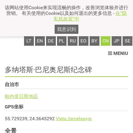
该网站使用Cookie来实现流畅的操作，改善浏览体验并进行
营销。 有关使用的Cookie以及如何退出的更多信息 -
在“隐
私权政策”中
我意识到
LT
EN
DE
PL
RU
EO
BY
CN
JP
SE
MENIU
多纳塔斯·巴尼奥尼斯纪念碑
自治市
帕內韋日斯地區
GPS坐标
55.729239, 24.3645292
Vieta žemėlapyje
全景