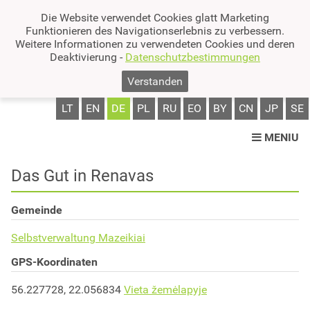
Die Website verwendet Cookies glatt Marketing
Funktionieren des Navigationserlebnis zu verbessern.
Weitere Informationen zu verwendeten Cookies und deren
Deaktivierung -
Datenschutzbestimmungen
Verstanden
LT
EN
DE
PL
RU
EO
BY
CN
JP
SE
MENIU
Das Gut in Renavas
Gemeinde
Selbstverwaltung Mazeikiai
GPS-Koordinaten
56.227728, 22.056834
Vieta žemėlapyje