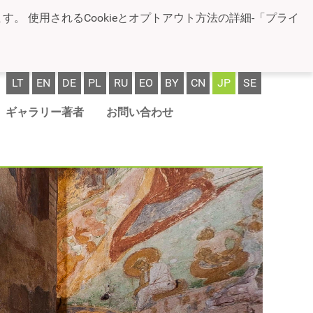
。 使用されるCookieとオプトアウト方法の詳細-「プライ
LT
EN
DE
PL
RU
EO
BY
CN
JP
SE
ギャラリー著者
お問い合わせ