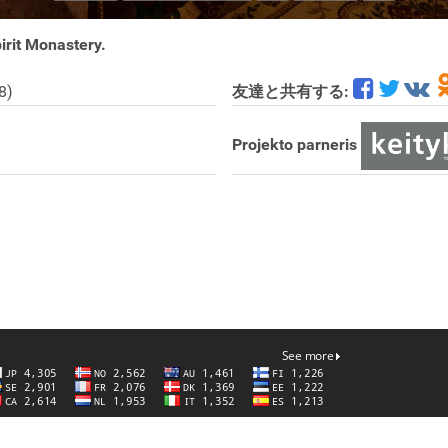
pirit Monastery.
8)
友達と共有する:
Projekto parneris