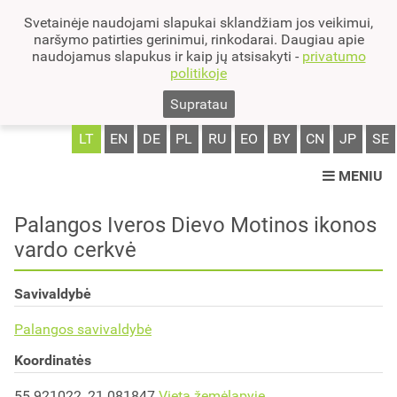
Svetainėje naudojami slapukai sklandžiam jos veikimui,
naršymo patirties gerinimui, rinkodarai. Daugiau apie
naudojamus slapukus ir kaip jų atsisakyti -
privatumo
politikoje
Supratau
LT
EN
DE
PL
RU
EO
BY
CN
JP
SE
MENIU
Palangos Iveros Dievo Motinos ikonos
vardo cerkvė
Savivaldybė
Palangos savivaldybė
Koordinatės
55.921022, 21.081847
Vieta žemėlapyje