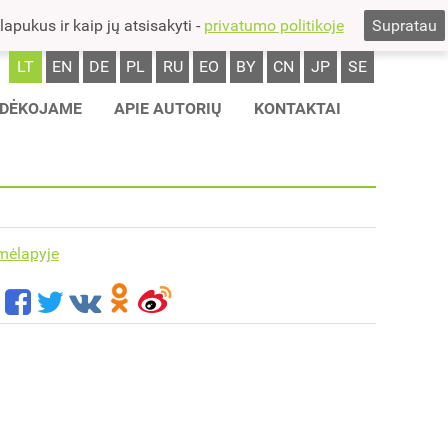
pukus ir kaip jų atsisakyti -
privatumo politikoje
Supratau
LT
EN
DE
PL
RU
EO
BY
CN
JP
SE
DĖKOJAME
APIE AUTORIŲ
KONTAKTAI
mėlapyje
s