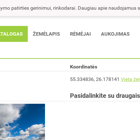
mo patirties gerinimui, rinkodarai. Daugiau apie naudojamus sla
ATALOGAS
ŽEMĖLAPIS
RĖMĖJAI
AUKOJIMAS
Koordinatės
55.334836, 26.178141
Vieta že
Pasidalinkite su draugai