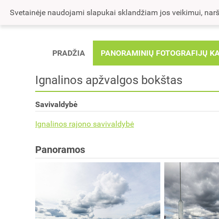
Svetainėje naudojami slapukai sklandžiam jos veikimui, naršy
PRADŽIA
PANORAMINIŲ FOTOGRAFIJŲ K
Ignalinos apžvalgos bokštas
Savivaldybė
Ignalinos rajono savivaldybė
Panoramos