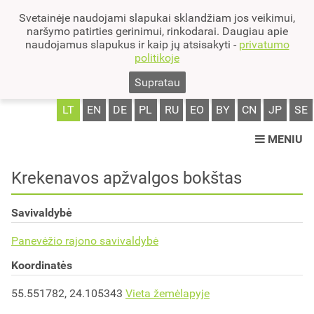
Svetainėje naudojami slapukai sklandžiam jos veikimui,
naršymo patirties gerinimui, rinkodarai. Daugiau apie
naudojamus slapukus ir kaip jų atsisakyti -
privatumo
politikoje
Supratau
LT
EN
DE
PL
RU
EO
BY
CN
JP
SE
MENIU
Krekenavos apžvalgos bokštas
Savivaldybė
Panevėžio rajono savivaldybė
Koordinatės
55.551782, 24.105343
Vieta žemėlapyje