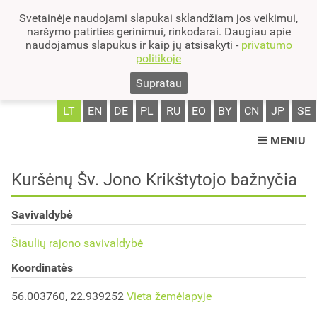
Svetainėje naudojami slapukai sklandžiam jos veikimui,
naršymo patirties gerinimui, rinkodarai. Daugiau apie
naudojamus slapukus ir kaip jų atsisakyti -
privatumo
politikoje
Supratau
LT
EN
DE
PL
RU
EO
BY
CN
JP
SE
MENIU
Kuršėnų Šv. Jono Krikštytojo bažnyčia
Savivaldybė
Šiaulių rajono savivaldybė
Koordinatės
56.003760, 22.939252
Vieta žemėlapyje