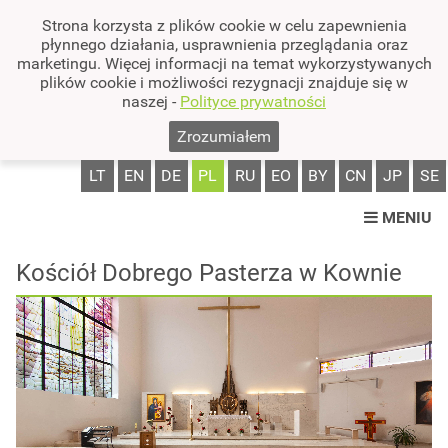
Strona korzysta z plików cookie w celu zapewnienia
płynnego działania, usprawnienia przeglądania oraz
marketingu. Więcej informacji na temat wykorzystywanych
plików cookie i możliwości rezygnacji znajduje się w
naszej -
Polityce prywatności
Zrozumiałem
LT
EN
DE
PL
RU
EO
BY
CN
JP
SE
MENIU
Kościół Dobrego Pasterza w Kownie