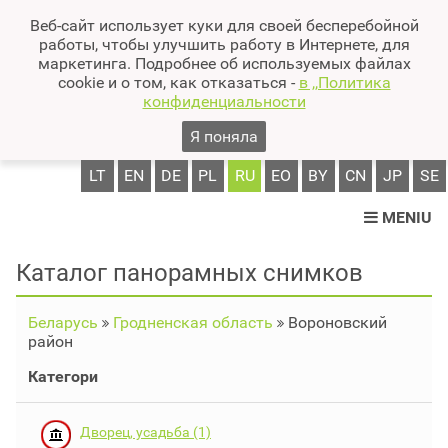
Веб-сайт использует куки для своей бесперебойной
работы, чтобы улучшить работу в Интернете, для
маркетинга. Подробнее об используемых файлах
cookie и о том, как отказаться -
в ,,Политика
конфиденциальности
Я поняла
LT
EN
DE
PL
RU
EO
BY
CN
JP
SE
MENIU
Каталог панорамных снимков
Беларусь
Гродненская область
Вороновский
район
Категори
Дворец, усадьба (1)