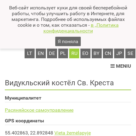
Веб-сайт использует куки для своей бесперебойной
работы, чтобы улучшить работу в Интернете, для
маркетинга. Подробнее об используемых файлах
cookie и о том, как отказаться -
в ,,Политика
конфиденциальности
Я поняла
LT
EN
DE
PL
RU
EO
BY
CN
JP
SE
MENIU
Видукльский костёл Св. Креста
Муниципалитет
Расяняйское самоуправление
GPS координаты
55.402863, 22.892848
Vieta žemėlapyje