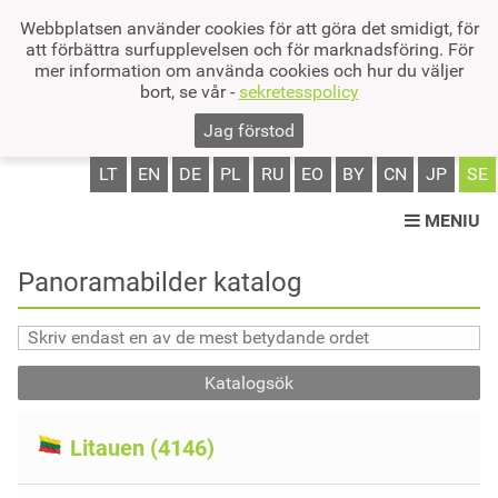
Webbplatsen använder cookies för att göra det smidigt, för
att förbättra surfupplevelsen och för marknadsföring. För
mer information om använda cookies och hur du väljer
bort, se vår -
sekretesspolicy
Jag förstod
LT
EN
DE
PL
RU
EO
BY
CN
JP
SE
MENIU
Panoramabilder katalog
Katalogsök
Litauen (4146)