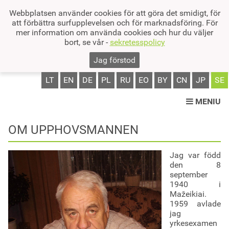
Webbplatsen använder cookies för att göra det smidigt, för
att förbättra surfupplevelsen och för marknadsföring. För
mer information om använda cookies och hur du väljer
bort, se vår -
sekretesspolicy
Jag förstod
LT
EN
DE
PL
RU
EO
BY
CN
JP
SE
MENIU
OM UPPHOVSMANNEN
Jag var född
den 8
september
1940 i
Mažeikiai.
1959 avlade
jag
yrkesexamen