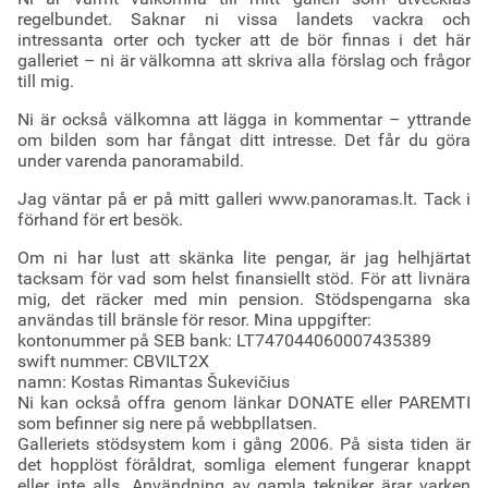
regelbundet. Saknar ni vissa landets vackra och
intressanta orter och tycker att de bör finnas i det här
galleriet – ni är välkomna att skriva alla förslag och frågor
till mig.
Ni är också välkomna att lägga in kommentar – yttrande
om bilden som har fångat ditt intresse. Det får du göra
under varenda panoramabild.
Jag väntar på er på mitt galleri www.panoramas.lt. Tack i
förhand för ert besök.
Om ni har lust att skänka lite pengar, är jag helhjärtat
tacksam för vad som helst finansiellt stöd. För att livnära
mig, det räcker med min pension. Stödspengarna ska
användas till bränsle för resor. Mina uppgifter:
kontonummer på SEB bank: LT747044060007435389
swift nummer: CBVILT2X
namn: Kostas Rimantas Šukevičius
Ni kan också offra genom länkar DONATE eller PAREMTI
som befinner sig nere på webbpllatsen.
Galleriets stödsystem kom i gång 2006. På sista tiden är
det hopplöst föråldrat, somliga element fungerar knappt
eller inte alls. Användning av gamla tekniker ärar varken