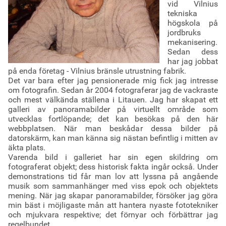
vid Vilnius
tekniska
högskola på
jordbruks
mekanisering.
Sedan dess
har jag jobbat
på enda företag - Vilnius bränsle utrustning fabrik.
Det var bara efter jag pensionerade mig fick jag intresse
om fotografin. Sedan år 2004 fotograferar jag de vackraste
och mest välkända ställena i Litauen. Jag har skapat ett
galleri av panoramabilder på virtuellt område som
utvecklas fortlöpande; det kan besökas på den här
webbplatsen. När man beskådar dessa bilder på
datorskärm, kan man känna sig nästan befintlig i mitten av
äkta plats.
Varenda bild i galleriet har sin egen skildring om
fotograferat objekt; dess historisk fakta ingår också. Under
demonstrations tid får man lov att lyssna på angående
musik som sammanhänger med viss epok och objektets
mening. När jag skapar panoramabilder, försöker jag göra
min bäst i möjligaste mån att hantera nyaste fototekniker
och mjukvara respektive; det förnyar och förbättrar jag
regelbundet.