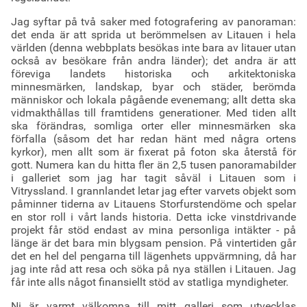
Jag syftar på två saker med fotografering av panoraman:
det enda är att sprida ut berömmelsen av Litauen i hela
världen (denna webbplats besökas inte bara av litauer utan
också av besökare från andra länder); det andra är att
föreviga landets historiska och arkitektoniska
minnesmärken, landskap, byar och städer, berömda
människor och lokala pågående evenemang; allt detta ska
vidmakthållas till framtidens generationer. Med tiden allt
ska förändras, somliga orter eller minnesmärken ska
förfalla (såsom det har redan hänt med några ortens
kyrkor), men allt som är fixerat på foton ska återstå för
gott. Numera kan du hitta fler än 2,5 tusen panoramabilder
i galleriet som jag har tagit såväl i Litauen som i
Vitryssland. I grannlandet letar jag efter varvets objekt som
påminner tiderna av Litauens Storfurstendöme och spelar
en stor roll i vårt lands historia. Detta icke vinstdrivande
projekt får stöd endast av mina personliga intäkter - på
länge är det bara min blygsam pension. På vintertiden går
det en hel del pengarna till lägenhets uppvärmning, då har
jag inte råd att resa och söka på nya ställen i Litauen. Jag
får inte alls något finansiellt stöd av statliga myndigheter.
Ni är varmt välkomna till mitt galleri som utvecklas