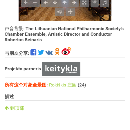
声音背景:
The Lithuanian National Philharmonic Society’s
Chamber Ensemble, Artistic Director and Conductor
Robertas Beinaris
与朋友分享:
Projekto parneris
所有这个对象全景图:
Rokiškis 庄园
(24)
描述
到顶部