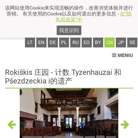
该网站使用Cookie来实现流畅的操作，改善浏览体验并进行
营销。 有关使用的Cookie以及如何退出的更多信息 -
在“隐
私权政策”中
我意识到
LT
EN
DE
PL
RU
EO
BY
CN
JP
SE
MENIU
Rokiškis 庄园 - 计数 Tyzenhauzai 和
Pšezdzeckia i的遗产