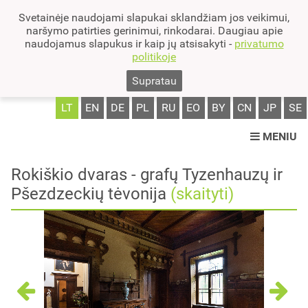
Svetainėje naudojami slapukai sklandžiam jos veikimui,
naršymo patirties gerinimui, rinkodarai. Daugiau apie
naudojamus slapukus ir kaip jų atsisakyti -
privatumo
politikoje
Supratau
LT
EN
DE
PL
RU
EO
BY
CN
JP
SE
MENIU
Rokiškio dvaras - grafų Tyzenhauzų ir
Pšezdzeckių tėvonija
(skaityti)