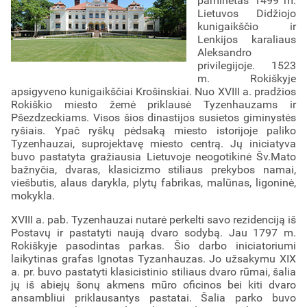
paminėtas 1499 m.
Lietuvos Didžiojo
kunigaikščio ir
Lenkijos karaliaus
Aleksandro
privilegijoje. 1523
m. Rokiškyje
apsigyveno kunigaikščiai Krošinskiai. Nuo XVIII a. pradžios
Rokiškio miesto žemė priklausė Tyzenhauzams ir
Pšezdzeckiams. Visos šios dinastijos susietos giminystės
ryšiais. Ypač ryškų pėdsaką miesto istorijoje paliko
Tyzenhauzai, suprojektavę miesto centrą. Jų iniciatyva
buvo pastatyta gražiausia Lietuvoje neogotikinė Šv.Mato
bažnyčia, dvaras, klasicizmo stiliaus prekybos namai,
viešbutis, alaus darykla, plytų fabrikas, malūnas, ligoninė,
mokykla.
XVIII a. pab. Tyzenhauzai nutarė perkelti savo rezidenciją iš
Postavų ir pastatyti naują dvaro sodybą. Jau 1797 m.
Rokiškyje pasodintas parkas. Šio darbo iniciatoriumi
laikytinas grafas Ignotas Tyzanhauzas. Jo užsakymu XIX
a. pr. buvo pastatyti klasicistinio stiliaus dvaro rūmai, šalia
jų iš abiejų šonų akmens mūro oficinos bei kiti dvaro
ansambliui priklausantys pastatai. Šalia parko buvo