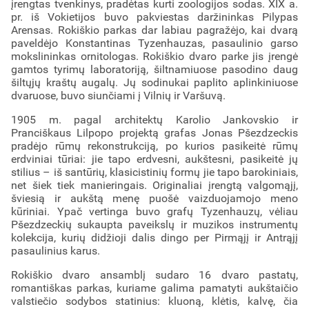
įrengtas tvenkinys, pradėtas kurti zoologijos sodas. XIX a.
pr. iš Vokietijos buvo pakviestas daržininkas Pilypas
Arensas. Rokiškio parkas dar labiau pagražėjo, kai dvarą
paveldėjo Konstantinas Tyzenhauzas, pasaulinio garso
mokslininkas ornitologas. Rokiškio dvaro parke jis įrengė
gamtos tyrimų laboratoriją, šiltnamiuose pasodino daug
šiltųjų kraštų augalų. Jų sodinukai paplito aplinkiniuose
dvaruose, buvo siunčiami į Vilnių ir Varšuvą.
1905 m. pagal architektų Karolio Jankovskio ir
Pranciškaus Lilpopo projektą grafas Jonas Pšezdzeckis
pradėjo rūmų rekonstrukciją, po kurios pasikeitė rūmų
erdviniai tūriai: jie tapo erdvesni, aukštesni, pasikeitė jų
stilius – iš santūrių, klasicistinių formų jie tapo barokiniais,
net šiek tiek manieringais. Originaliai įrengtą valgomąjį,
šviesią ir aukštą menę puošė vaizduojamojo meno
kūriniai. Ypač vertinga buvo grafų Tyzenhauzų, vėliau
Pšezdzeckių sukaupta paveikslų ir muzikos instrumentų
kolekcija, kurių didžioji dalis dingo per Pirmąjį ir Antrąjį
pasaulinius karus.
Rokiškio dvaro ansamblį sudaro 16 dvaro pastatų,
romantiškas parkas, kuriame galima pamatyti aukštaičio
valstiečio sodybos statinius: kluoną, klėtis, kalvę, čia