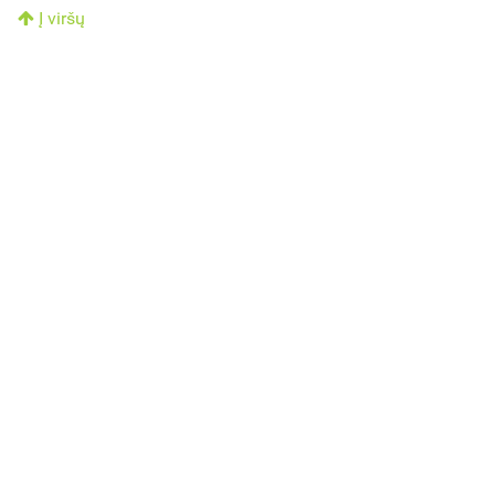
Į viršų