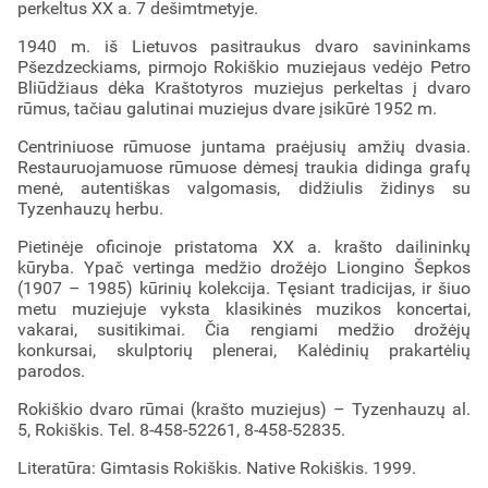
perkeltus XX a. 7 dešimtmetyje.
1940 m. iš Lietuvos pasitraukus dvaro savininkams
Pšezdzeckiams, pirmojo Rokiškio muziejaus vedėjo Petro
Bliūdžiaus dėka Kraštotyros muziejus perkeltas į dvaro
rūmus, tačiau galutinai muziejus dvare įsikūrė 1952 m.
Centriniuose rūmuose juntama praėjusių amžių dvasia.
Restauruojamuose rūmuose dėmesį traukia didinga grafų
menė, autentiškas valgomasis, didžiulis židinys su
Tyzenhauzų herbu.
Pietinėje oficinoje pristatoma XX a. krašto dailininkų
kūryba. Ypač vertinga medžio drožėjo Liongino Šepkos
(1907 – 1985) kūrinių kolekcija. Tęsiant tradicijas, ir šiuo
metu muziejuje vyksta klasikinės muzikos koncertai,
vakarai, susitikimai. Čia rengiami medžio drožėjų
konkursai, skulptorių plenerai, Kalėdinių prakartėlių
parodos.
Rokiškio dvaro rūmai (krašto muziejus) – Tyzenhauzų al.
5, Rokiškis. Tel. 8-458-52261, 8-458-52835.
Literatūra: Gimtasis Rokiškis. Native Rokiškis. 1999.