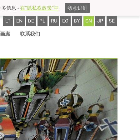
多信息 -
在“隐私权政策”中
我意识到
LT
EN
DE
PL
RU
EO
BY
CN
JP
SE
画廊
联系我们