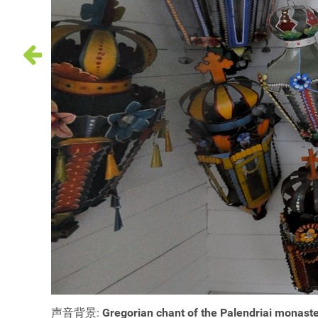
声音背景:
Gregorian chant of the Palendriai monaste