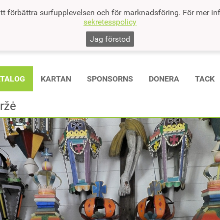
tt förbättra surfupplevelsen och för marknadsföring. För mer in
sekretesspolicy
Jag förstod
ATALOG
KARTAN
SPONSORNS
DONERA
TACK
ržė