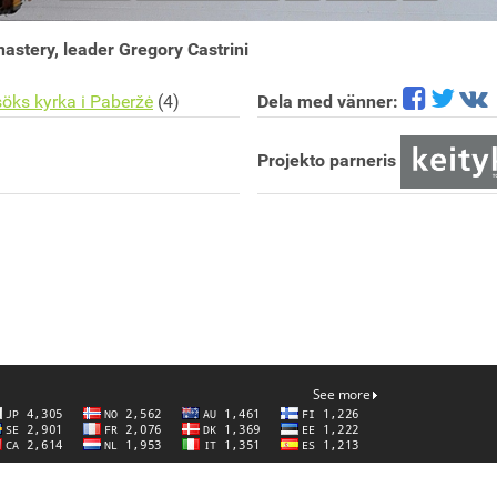
astery, leader Gregory Castrini
öks kyrka i Paberžė
(4)
Dela med vänner:
Projekto parneris