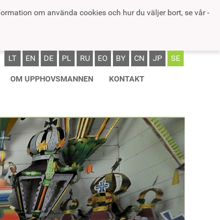
formation om använda cookies och hur du väljer bort, se vår -
LT
EN
DE
PL
RU
EO
BY
CN
JP
SE
OM UPPHOVSMANNEN
KONTAKT