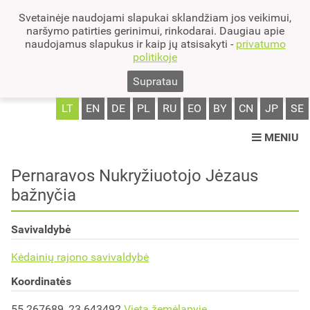
Svetainėje naudojami slapukai sklandžiam jos veikimui,
naršymo patirties gerinimui, rinkodarai. Daugiau apie
naudojamus slapukus ir kaip jų atsisakyti -
privatumo
politikoje
Supratau
LT
EN
DE
PL
RU
EO
BY
CN
JP
SE
MENIU
Pernaravos Nukryžiuotojo Jėzaus
bažnyčia
Savivaldybė
Kėdainių rajono savivaldybė
Koordinatės
55.267689, 23.643492
Vieta žemėlapyje