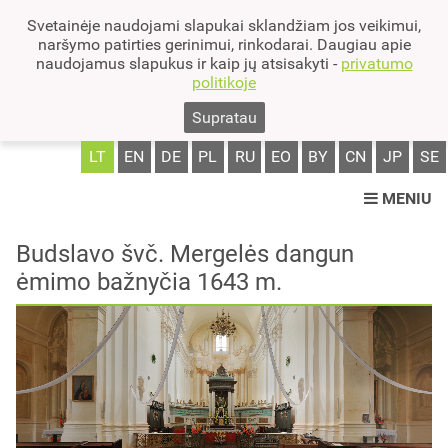
Svetainėje naudojami slapukai sklandžiam jos veikimui,
naršymo patirties gerinimui, rinkodarai. Daugiau apie
naudojamus slapukus ir kaip jų atsisakyti -
privatumo
politikoje
Supratau
LT
EN
DE
PL
RU
EO
BY
CN
JP
SE
MENIU
Budslavo švč. Mergelės dangun
ėmimo bažnyčia 1643 m.