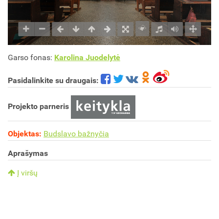
Garso fonas:
Karolina Juodelytė
Pasidalinkite su draugais:
Projekto parneris
Objektas:
Budslavo bažnyčia
Aprašymas
Į viršų