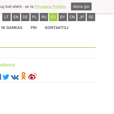
j kiel elekti - en la
Privateca Politiko
Akiris ĝin
LT
EN
DE
PL
RU
EO
BY
CN
JP
SE
NI DANKAS
PRI
KONTAKTOJ
mėlapyje