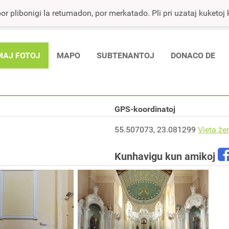
r plibonigi la retumadon, por merkatado. Pli pri uzataj kuketoj ka
MAJ FOTOJ
MAPO
SUBTENANTOJ
DONACO DE
GPS-koordinatoj
55.507073, 23.081299
Vieta že
Kunhavigu kun amikoj