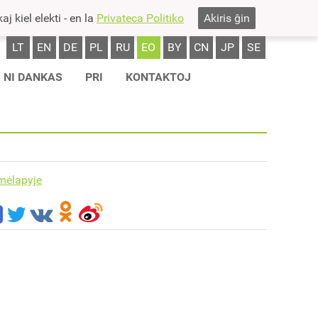
j kiel elekti - en la
Privateca Politiko
Akiris ĝin
LT
EN
DE
PL
RU
EO
BY
CN
JP
SE
NI DANKAS
PRI
KONTAKTOJ
mėlapyje