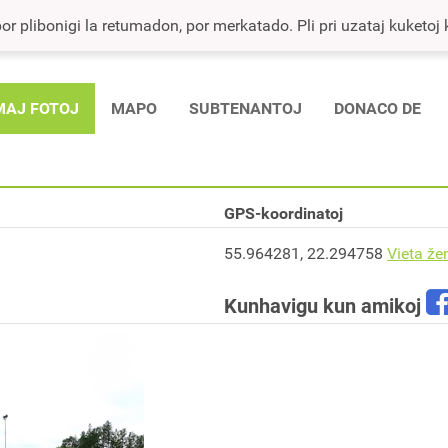
r plibonigi la retumadon, por merkatado. Pli pri uzataj kuketoj ka
MAJ FOTOJ
MAPO
SUBTENANTOJ
DONACO DE
GPS-koordinatoj
55.964281, 22.294758
Vieta že
Kunhavigu kun amikoj