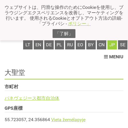
ウェブサイトは、円滑な操作のためにCookieを使用し、ブ
ラウジングエクスペリエンスを改善し、マーケティングを
行います。 使用されるCookieとオプトアウト方法の詳細-
「プライバシ -
ポリシー」
「了解」
LT
EN
DE
PL
RU
EO
BY
CN
JP
SE
MENIU
大聖堂
市町村
パネヴェジース都市自治体
GPS座標
55.723057, 24.356864
Vieta žemėlapyje