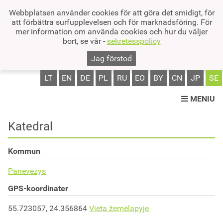
Webbplatsen använder cookies för att göra det smidigt, för
att förbättra surfupplevelsen och för marknadsföring. För
mer information om använda cookies och hur du väljer
bort, se vår -
sekretesspolicy
Jag förstod
LT
EN
DE
PL
RU
EO
BY
CN
JP
SE
MENIU
Katedral
Kommun
Panevezys
GPS-koordinater
55.723057, 24.356864
Vieta žemėlapyje