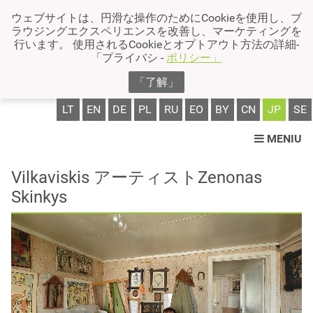
ウェブサイトは、円滑な操作のためにCookieを使用し、ブ
ラウジングエクスペリエンスを改善し、マーケティングを
行います。 使用されるCookieとオプトアウト方法の詳細-
「プライバシ -
ポリシー」
「了解」
LT
EN
DE
PL
RU
EO
BY
CN
JP
SE
MENIU
Vilkaviskis アーティストZenonas
Skinkys