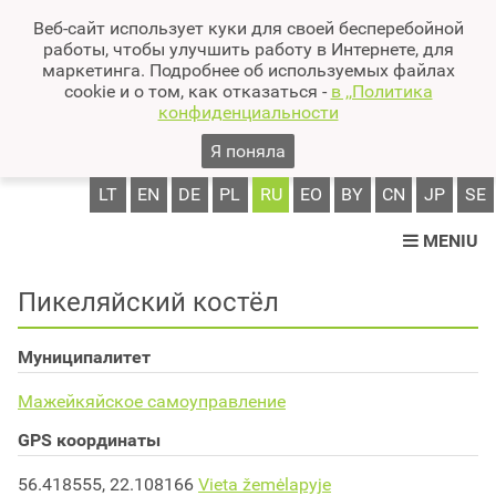
Веб-сайт использует куки для своей бесперебойной
работы, чтобы улучшить работу в Интернете, для
маркетинга. Подробнее об используемых файлах
cookie и о том, как отказаться -
в ,,Политика
конфиденциальности
Я поняла
LT
EN
DE
PL
RU
EO
BY
CN
JP
SE
MENIU
Пикеляйский костёл
Муниципалитет
Мажейкяйское самоуправление
GPS координаты
56.418555, 22.108166
Vieta žemėlapyje