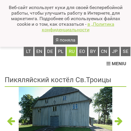
Веб-сайт использует куки для своей бесперебойной
работы, чтобы улучшить работу в Интернете, для
маркетинга. Подробнее об используемых файлах
cookie и о том, как отказаться -
в ,,Политика
конфиденциальности
Я поняла
LT
EN
DE
PL
RU
EO
BY
CN
JP
SE
MENIU
Пикяляйский костёл Св.Троицы