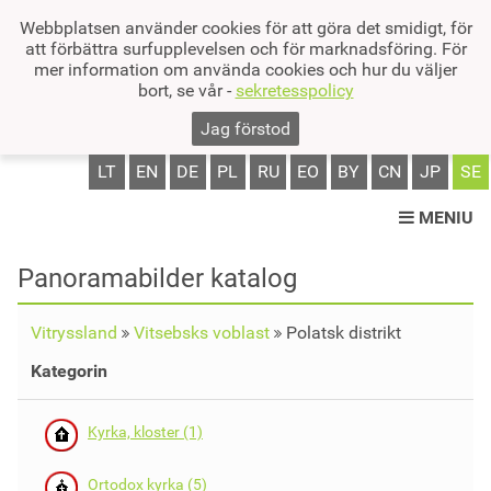
Webbplatsen använder cookies för att göra det smidigt, för
att förbättra surfupplevelsen och för marknadsföring. För
mer information om använda cookies och hur du väljer
bort, se vår -
sekretesspolicy
Jag förstod
LT
EN
DE
PL
RU
EO
BY
CN
JP
SE
MENIU
Panoramabilder katalog
Vitryssland
Vitsebsks voblast
Polatsk distrikt
Kategorin
Kyrka, kloster (1)
Ortodox kyrka (5)