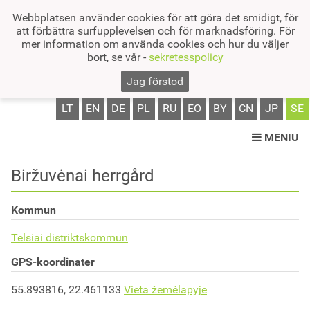
Webbplatsen använder cookies för att göra det smidigt, för
att förbättra surfupplevelsen och för marknadsföring. För
mer information om använda cookies och hur du väljer
bort, se vår -
sekretesspolicy
Jag förstod
LT
EN
DE
PL
RU
EO
BY
CN
JP
SE
MENIU
Biržuvėnai herrgård
Kommun
Telsiai distriktskommun
GPS-koordinater
55.893816, 22.461133
Vieta žemėlapyje