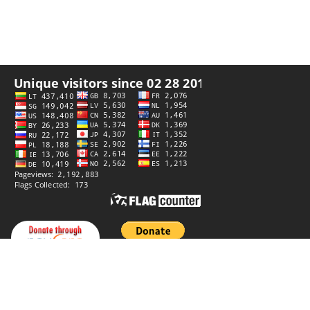
Integritetspolicy
Utvecklad av
StiprūsSprendimai