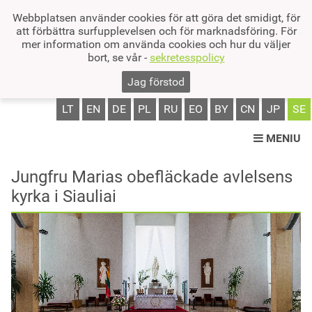
Webbplatsen använder cookies för att göra det smidigt, för
att förbättra surfupplevelsen och för marknadsföring. För
mer information om använda cookies och hur du väljer
bort, se vår -
sekretesspolicy
Jag förstod
LT
EN
DE
PL
RU
EO
BY
CN
JP
SE
MENIU
Jungfru Marias obefläckade avlelsens
kyrka i Siauliai