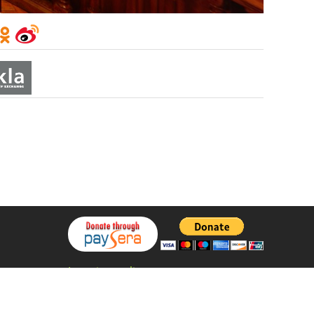
Integritetspolicy
Utvecklad av
StiprūsSprendimai