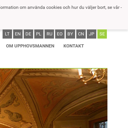
formation om använda cookies och hur du väljer bort, se vår -
LT
EN
DE
PL
RU
EO
BY
CN
JP
SE
OM UPPHOVSMANNEN
KONTAKT