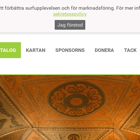
tt förbättra surfupplevelsen och för marknadsföring. För mer in
sekretesspolicy
Jag förstod
ATALOG
KARTAN
SPONSORNS
DONERA
TACK